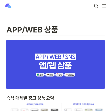
APP/WEB 상품
슥삭 매체별 광고 상품 요약