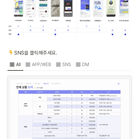
 SNS을 클릭해주세요.
All
APP/WEB
SNS
DM