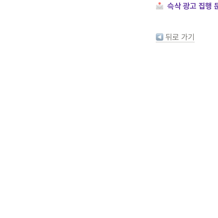
슥삭 광고 집행 
 뒤로 가기