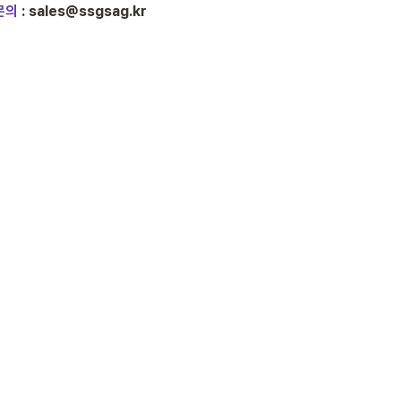
문의
 : sales@ssgsag.kr